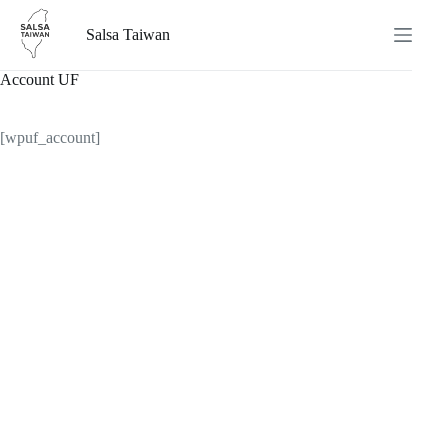
跳
Salsa Taiwan
至
主
Account UF
要
內
容
[wpuf_account]