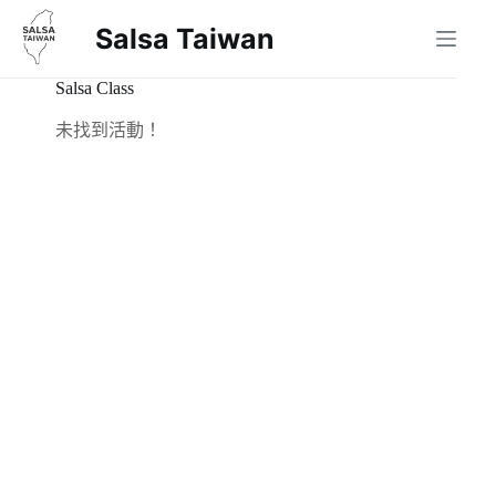
跳
Salsa Taiwan
至
主
Salsa Class
要
內
未找到活動！
容