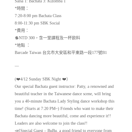
Salsa 1: Bachata 3: Kizomba 1
*時間：
7:20-8:00 pm Bachata Class
8:00-11:30 pm SBK Social
*費用：
💲NTD 300，含一堂課程及一杯飲料
*地點 ：
Barcade Taiwan 台北市大安區和平東路一段177號B1
—
(❤️4/12 Sunday SBK Night ❤️）
Our special Bachata guest instructor: Patty, a renowned and
beautiful teacher in the Taiwanese dance scene, will bring
you a 40-minute Bachata Lady Styling dance workshop this
time! (Starts at 7:20 PM~) Friends who want to make their
Bachata dancing more beautiful, come and experience it!!
Leaders are also welcome to join the class!!
📣[Special Guest – BuBu, a good friend to everyone from