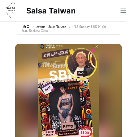
跳
Salsa Taiwan
至
主
要
首頁
events - Salsa Taiwan
4/12 Sunday SBK Night –
feat. Bachata Class
內
容