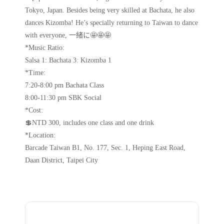
Tokyo, Japan. Besides being very skilled at Bachata, he also
dances Kizomba! He’s specially returning to Taiwan to dance
with everyone, 一緒に🤩🤩🤩
*Music Ratio:
Salsa 1: Bachata 3: Kizomba 1
*Time:
7:20-8:00 pm Bachata Class
8:00-11:30 pm SBK Social
*Cost:
💲NTD 300, includes one class and one drink
*Location:
Barcade Taiwan B1, No. 177, Sec. 1, Heping East Road,
Daan District, Taipei City