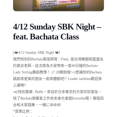
4/12 Sunday SBK Night –
feat. Bachata Class
(❤️4/12 Sunday SBK Night ❤️）
我們特別的Bachata客座師資：Patty, 是台灣舞圈相當盛名
的美女老師，這次將為大家帶來一堂40分鐘的Bachata
Lady Styling舞蹈教學！ (7:20開始哦～)想讓你的Bachata
跳起來更美的朋友一起來體驗吧!! Leader tambien歡迎來
上課唷‼️
📣[特別嘉賓- BuBu，來自於日本東京的大家的好朋友，
除了Bachata很厲害之外他本身也會跳Kizomba哦！專程回
台和大家跳舞，一緒に🤩🤩🤩
*音樂比例：