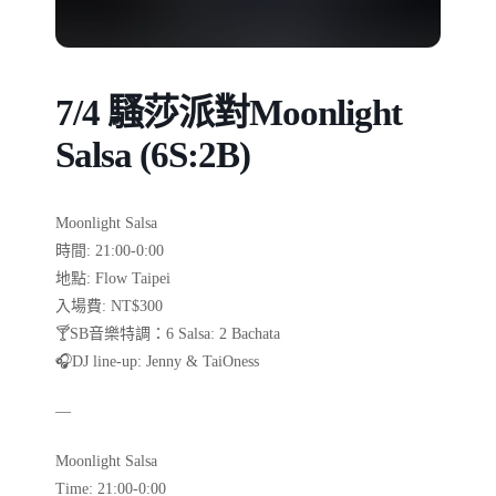
7/4 騷莎派對Moonlight
Salsa (6S:2B)
Moonlight Salsa
時間: 21:00-0:00
地點: Flow Taipei
入場費: NT$300
🍸SB音樂特調：6 Salsa: 2 Bachata
🎧DJ line-up: Jenny & TaiOness
—
Moonlight Salsa
Time: 21:00-0:00