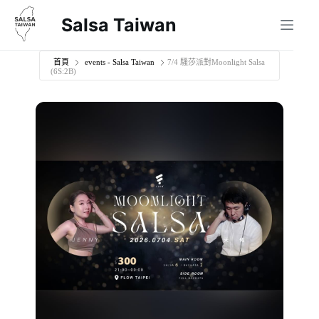
跳
Salsa Taiwan
至
主
要
首頁
events - Salsa Taiwan
7/4 騷莎派對Moonlight Salsa
(6S:2B)
內
容