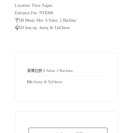
Location: Flow Taipei
Entrance Fee: NT$300
🍸SB Music Mix: 6 Salsa: 2 Bachata
🎧DJ line-up: Jenny & TaiOness
音樂比例
6 Salsa: 2 Bachata
DJs
Jenny & TaiOness