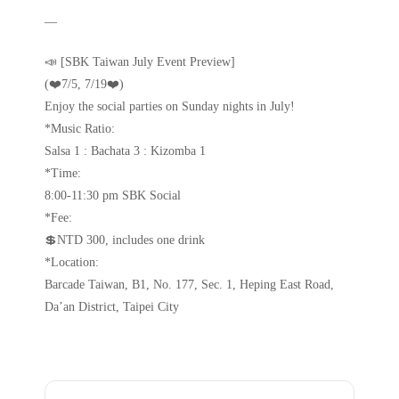
—
📣 [SBK Taiwan July Event Preview]
(❤️7/5, 7/19❤️)
Enjoy the social parties on Sunday nights in July!
*Music Ratio:
Salsa 1 : Bachata 3 : Kizomba 1
*Time:
8:00-11:30 pm SBK Social
*Fee:
💲NTD 300, includes one drink
*Location:
Barcade Taiwan, B1, No. 177, Sec. 1, Heping East Road,
Da’an District, Taipei City