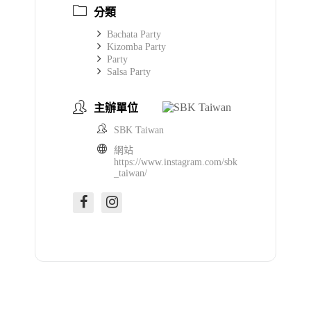
分類
Bachata Party
Kizomba Party
Party
Salsa Party
主辦單位
SBK Taiwan
網站
https://www.instagram.com/sbk
_taiwan/