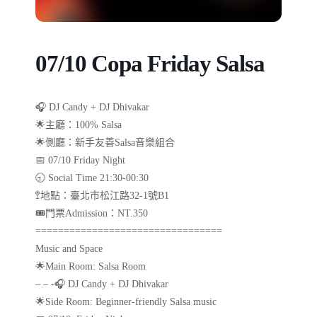
07/10 Copa Friday Salsa
🎧 DJ Candy + DJ Dhivakar
🌟主廳：100% Salsa
🌟側廳：新手友善Salsa音樂組合
📅 07/10 Friday Night
🕤 Social Time 21:30-00:30
🚏地點：臺北市松江路32-1號B1
🎟️門票Admission：NT.350
=================================
Music and Space
🌟Main Room: Salsa Room
– – -🎧 DJ Candy + DJ Dhivakar
🌟Side Room: Beginner-friendly Salsa music