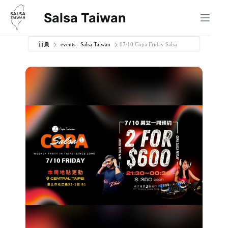
跳
Salsa Taiwan
至
主
要
首頁
events - Salsa Taiwan
07/10 Copa Friday Salsa
內
容