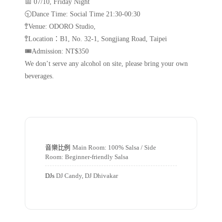
📅 07/10, Friday Night
🕤Dance Time: Social Time 21:30-00:30
🚏Venue: ODORO Studio,
🚏Location：B1, No. 32-1, Songjiang Road, Taipei
🎟️Admission: NT$350
We don’t serve any alcohol on site, please bring your own
beverages.
音樂比例
Main Room: 100% Salsa / Side 
Room: Beginner-friendly Salsa
DJs
DJ Candy, DJ Dhivakar